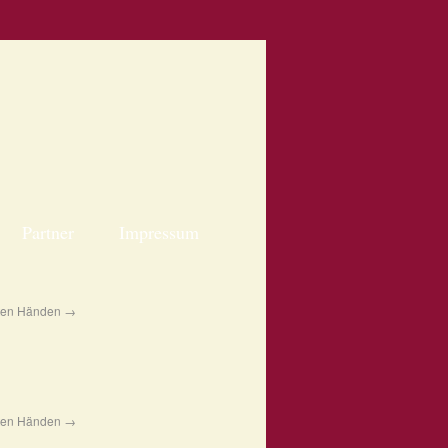
Partner
Impressum
guten Händen
→
guten Händen
→