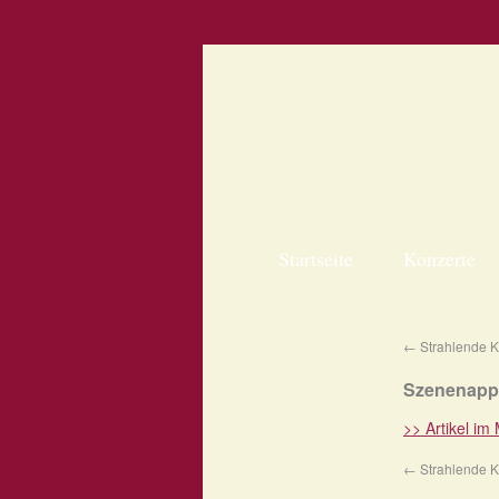
Startseite
Konzerte
←
Strahlende K
Szenenappl
>> Artikel im
←
Strahlende K