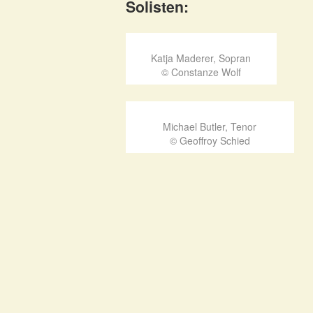
Solisten:
Katja Maderer, Sopran
© Constanze Wolf
Michael Butler, Tenor
© Geoffroy Schied