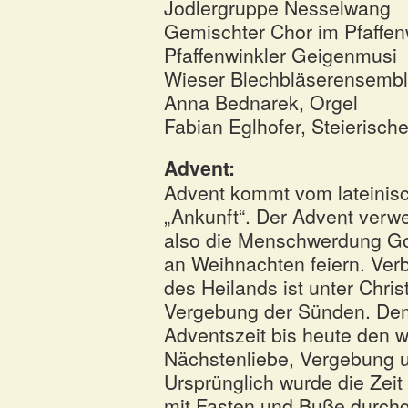
Jodlergruppe Nesselwang
Gemischter Chor im Pfaffen
Pfaffenwinkler Geigenmusi
Wieser Blechbläserensemb
Anna Bednarek, Orgel
Fabian Eglhofer, Steierisc
Advent:
Advent kommt vom lateinisc
„Ankunft“. Der Advent verwei
also die Menschwerdung Got
an Weihnachten feiern. Ver
des Heilands ist unter Chri
Vergebung der Sünden. Dem
Adventszeit bis heute den 
Nächstenliebe, Vergebung u
Ursprünglich wurde die Zeit
mit Fasten und Buße durchg